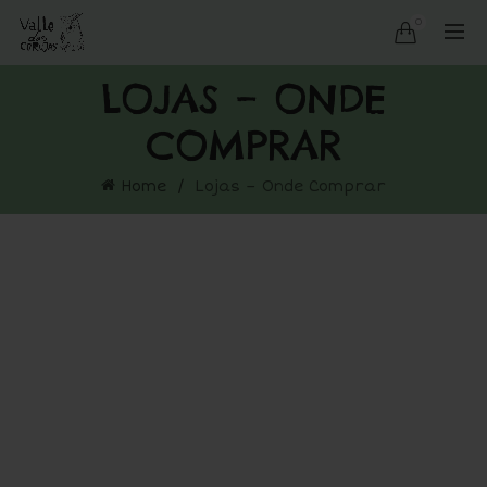
0
LOJAS – ONDE
COMPRAR
Home
Lojas – Onde Comprar
Pode encontrar o nosso mel, azeite
e outros produtos naturais nas