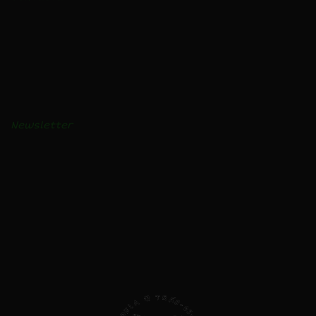
Condições de Venda
BLOGUE
Receitas e vídeos
Notícias
Newsletter
AVISO LEGAL
Privacidade e Cookies
Livro de Reclamações
Direitos do Consumidor