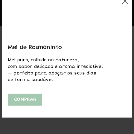
© 2020-2025 Valle das Corujas. Todos os direitos
reservados.
Web design / site by
Dinâmica Digital
Mel de Rosmaninho
Mel puro, colhido na natureza,
com sabor delicado e aroma irresistível
— perfeito para adoçar os seus dias
de forma saudável.
COMPRAR