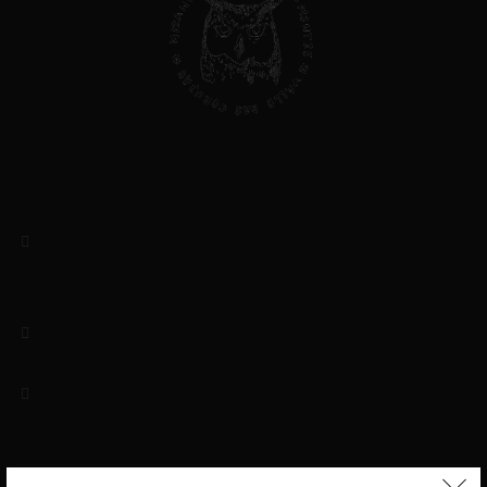
Valle das Corujas, Lda
NIF: 513403434
Rua das Amoreiras, 5
5370-173 Mascarenhas – Mirandela
Bragança, Portugal
(+351) 919156046 / 964048433
Chamada para rede móvel nacional
geral@valledascorujas.pt