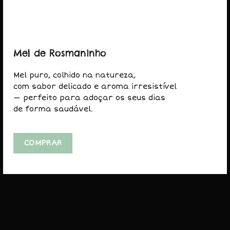
Mel
Pólen
Login
Contactar
Mel de Rosmaninho
Condições de Venda
Mel puro, colhido na natureza,
BLOGUE
com sabor delicado e aroma irresistível
— perfeito para adoçar os seus dias
de forma saudável.
Receitas e vídeos
Notícias
Newsletter
COMPRAR
AVISO LEGAL
Privacidade e Cookies
Livro de Reclamações