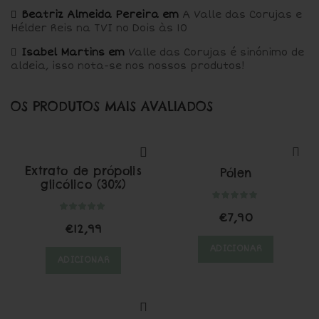
Beatriz Almeida Pereira
em
A Valle das Corujas e
Hélder Reis na TVI no Dois às 10
Isabel Martins
em
Valle das Corujas é sinónimo de
aldeia, isso nota-se nos nossos produtos!
OS PRODUTOS MAIS AVALIADOS
Extrato de própolis
Pólen
glicólico (30%)
€
7,90
€
12,99
ADICIONAR
ADICIONAR