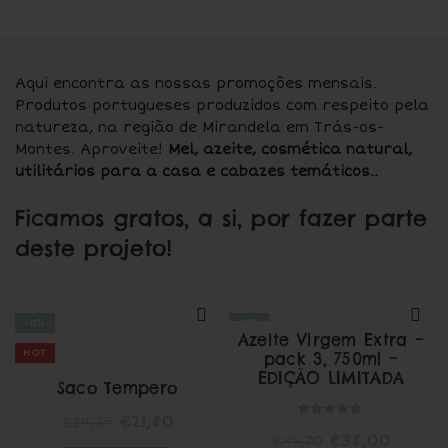
Aqui encontra as nossas promoções mensais.
Produtos portugueses produzidos com respeito pela
natureza, na região de Mirandela em Trás-os-
Montes. Aproveite!
Mel, azeite, cosmética natural,
utilitários para a casa e cabazes temáticos..
Ficamos gratos, a si, por fazer parte
deste projeto!
-11%
-15%
Azeite Virgem Extra –
HOT
HOT
pack 3, 750ml –
EDIÇÃO LIMITADA
Saco Tempero
O
O
€
21,80
€
24,39
O
O
€
38,00
€
44,70
preço
preço