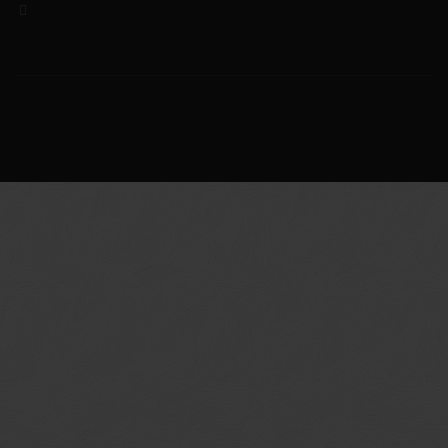
geral@valledascorujas.pt
© 2020-2025 Valle das Corujas. Todos os direitos
reservados.
Web design / site by
Dinâmica Digital