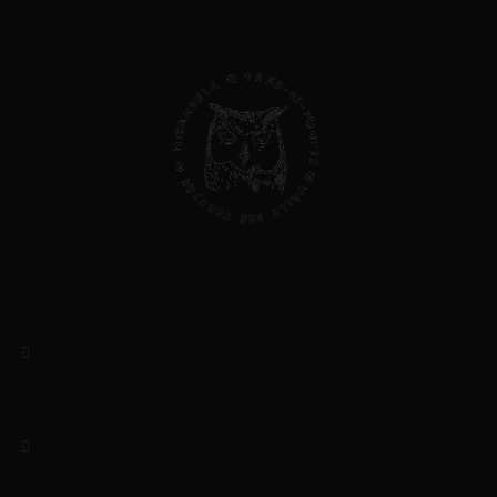
Direitos do Consumidor
Valle das Corujas, Lda
NIF: 513403434
Rua das Amoreiras, 5
5370-173 Mascarenhas – Mirandela
Bragança, Portugal
(+351) 919156046 / 964048433
Chamada para rede móvel nacional