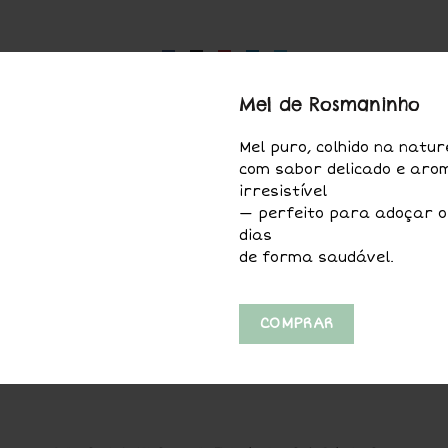
Mel de Rosmaninho
Mel puro, colhido na natur
com sabor delicado e aro
crição
Avaliações (0)
Envio & Factur
irresistível
— perfeito para adoçar o
dias
de forma saudável.
aturais e de fabrico artesanal, que têm por base o azei
COMPRAR
e a sua pele com natureza
.