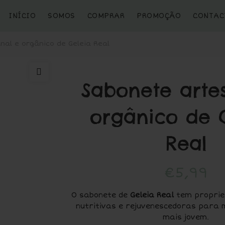
INÍCIO
SOMOS
COMPRAR
PROMOÇÃO
CONTAC
al e orgânico de Geleia Real
Sabonete arte
orgânico de 
Real
€
5,99
O sabonete de
Geleia Real
tem proprie
nutritivas e rejuvenescedoras para 
mais jovem.