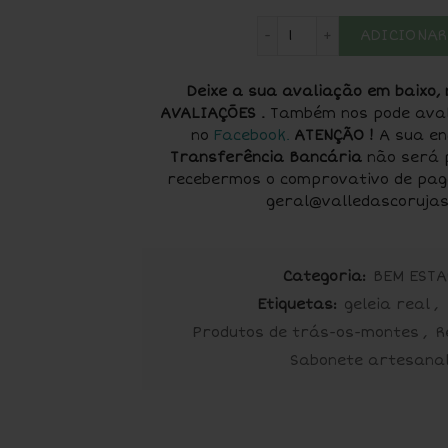
Quantidade de Sabo
ADICIONAR
Deixe a sua avaliação em baixo,
AVALIAÇÕES .
Também nos pode avali
no
Facebook
.
ATENÇÃO !
A sua en
Transferência Bancária
não será 
recebermos o comprovativo de pag
geral@valledascorujas
Categoria:
BEM ESTA
Etiquetas:
geleia real
,
Produtos de trás-os-montes
,
R
Sabonete artesana