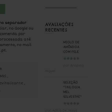
nete artesanal e orgânico de Geleia Real
______________
 no separador
AVALIAÇÕES
ar, no Google ou
RECENTES
comenda por
processada até
MIOLO DE
amento, no mail
AMÊNDOA
.pt.
COM PELE
por Anabela
R
Miguel
Mel
,
SELEÇÃO
evitalizante
,
"TRILOGIA
l
MEL
SILVESTRE"
por Adília De Jesus