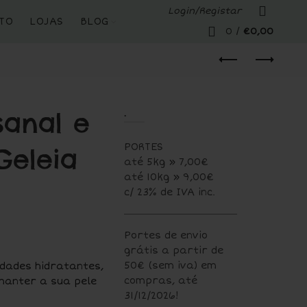
Login/Registar
TO
LOJAS
BLOG
0
/
€
0,00
.
sanal e
PORTES
Geleia
até 5kg » 7,00€
até 10kg » 9,00€
c/ 23% de IVA inc.
Portes de envio
grátis a partir de
50€ (sem iva) em
dades hidratantes,
compras, até
manter a sua pele
31/12/2026!