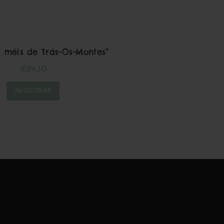
-10%
5 méis de Trás-Os-Montes”
HOT
€
34,10
ADICIONAR