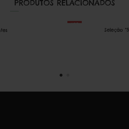
PRODUTOS RELACIONADOS
HOT
Seleção “
tes
O
preço
atual
:
€35,00.