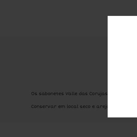
Des
Os sabonetes Valle das Corujas, são 100% n
Conservar em local seco e arejado.
Aliment