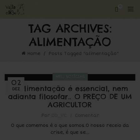
0
TAG ARCHIVES:
ALIMENTAÇÃO
Home
Posts Tagged "alimentação"
,
MEL
NOTÍCIAS
02
A alimentação é essencial, nem
DEZ
adianta filosofar.. O PREÇO DE UM
AGRICULTOR
Por
DD_VC
Comentar
O que comemos é o que somos.O nosso receio da
crise, é que se...