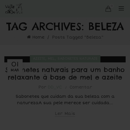
0
TAG ARCHIVES: BELEZA
Home
Posts Tagged "Beleza"
,
,
AZEITE
MEL
SABONETES NATURAIS
01
Sabonetes naturais para um banho
MAR
relaxante à base de mel e azeite
Por
DD_VC
Comentar
Sabonetes que cuidam da sua beleza com a
naturezaA sua pele merece ser cuidada...
Ler Mais