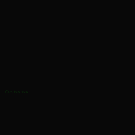
LOJA
Mel
Pólen
Login
Contactar
Condições de Venda
BLOGUE
Receitas e vídeos