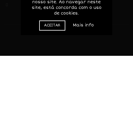
nosso site. Ao navegar neste
geral@valledascorujas.pt
site, está concorda com o uso
de cookies.
Mais info
ACEITAR
© 2020-2025 Valle das Corujas. Todos os direitos
reservados.
Web design / site by
Dinâmica Digital