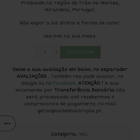
Produzido na região de Trás-os-Montes,
Mirandela, Portugal.
Não expor a luz direta e fontes de calor.
Use mel na sua mesa.
Quantidade de Mel Cremoso para bar
ADICIONAR
Deixe a sua avaliação em baixo, no separador
AVALIAÇÕES .
Também nos pode avaliar, no
Google ou no
Facebook
.
ATENÇÃO !
A sua
encomenda por
Transferência Bancária
não
será processada até recebermos o
comprovativo de pagamento, no mail
geral@valledascorujas.pt.
Categoria:
MEL