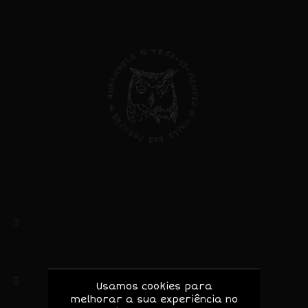
Direitos do Consumidor
Valle das Corujas, Lda
NIF: 513403434
Rua das Amoreiras, 5
5370-173 Mascarenhas – Mirandela
Bragança, Portugal
(+351) 919156046 / 964048433
Usamos cookies para
melhorar a sua experiência no
Chamada para rede móvel nacional