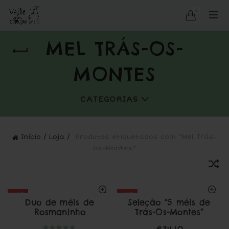
0
MEL TRÁS-OS-
MONTES
CATEGORIAS
Início
Loja
Produtos etiquetados com “Mel Trás-
os-Montes”
HOT
HOT
Duo de méis de
Seleção “5 méis de
Rosmaninho
Trás-Os-Montes”