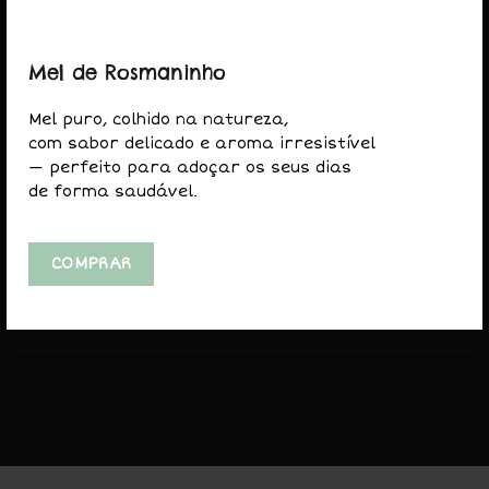
Valle das Corujas, Lda
Mel de Rosmaninho
NIF: 513403434
Mel puro, colhido na natureza,
Rua das Amoreiras, 5
com sabor delicado e aroma irresistível
5370-173 Mascarenhas – Mirandela
— perfeito para adoçar os seus dias
Bragança, Portugal
de forma saudável.
(+351) 919156046 / 964048433
Chamada para rede móvel nacional
COMPRAR
geral@valledascorujas.pt
© 2020-2025 Valle das Corujas. Todos os direitos
reservados.
Web design / site by
Dinâmica Digital