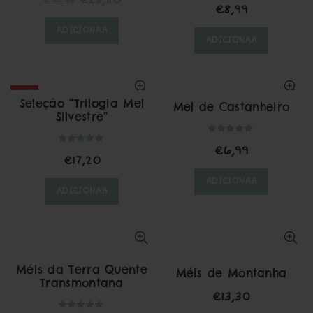
€
31,38
€
8,99
preço
preço
ADICIONAR
original
atual
ADICIONAR
era:
é:
€31,38.
€28,80.
HOT
Seleção “Trilogia Mel
Mel de Castanheiro
Silvestre”
€
6,99
€
17,20
ADICIONAR
ADICIONAR
Méis da Terra Quente
Méis de Montanha
Transmontana
€
13,30