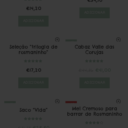
€
34,10
€
14,20
ADICIONAR
ADICIONAR
-8%
Seleção “trilogia de
Cabaz Valle das
rosmaninho”
Corujas
O
O
€
17,20
€
41,00
€
44,36
preço
preço
ADICIONAR
ADICIONAR
original
atual
era:
é:
€44,36.
€41,00.
-8%
HOT
Mel Cremoso para
Saco “Vida”
barrar de Rosmaninho
O
O
€
28,80