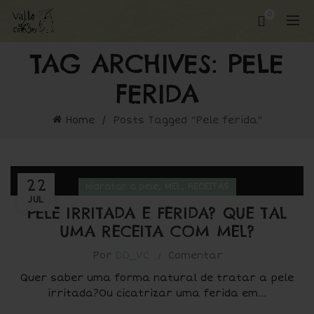
0
TAG ARCHIVES: PELE
FERIDA
Home
Posts Tagged "Pele ferida"
22
,
,
Hidratar a pele
MEL
RECEITAS
JUL
PELE IRRITADA E FERIDA? QUE TAL
UMA RECEITA COM MEL?
Por
DD_VC
Comentar
Quer saber uma forma natural de tratar a pele
irritada?Ou cicatrizar uma ferida em...