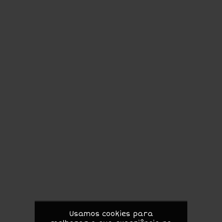
Usamos cookies para