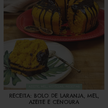
,
,
,
AZEITE
MEL
NOTÍCIAS
RECEITAS
RECEITA: BOLO DE LARANJA, MEL,
AZEITE E CENOURA