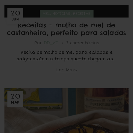
20
,
,
MEL
NOTÍCIAS
RECEITAS
JUN
Receitas – molho de mel de
castanheiro, perfeito para saladas
Por
DD_VC
2 comentários
Recita de molho de mel para saladas e
salgados.Com o tempo quente chegam as...
Ler Mais
20
MAR