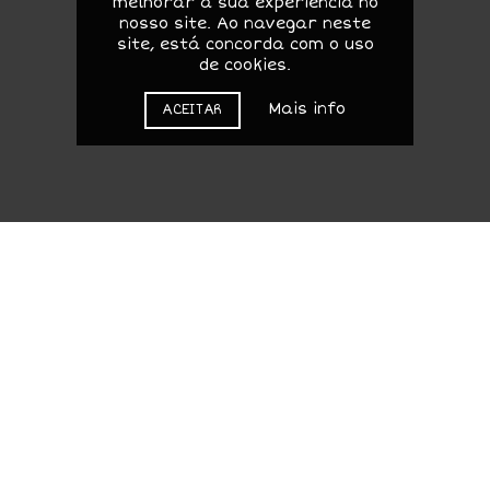
melhorar a sua experiência no
nosso site. Ao navegar neste
site, está concorda com o uso
de cookies.
Mais info
ACEITAR