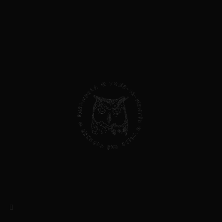
AVISO LEGAL
Privacidade e Cookies
Livro de Reclamações
Direitos do Consumidor
Valle das Corujas, Lda
NIF: 513403434
Rua das Amoreiras, 5
5370-173 Mascarenhas – Mirandela