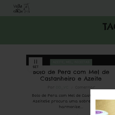
TA
11
,
,
AZEITE
MEL
RECEITAS
SET
Bolo de Pera com Mel de
Castanheiro e Azeite
Por
DD_VC
Comentar
Bolo de Pera com Mel de Castanheiro e
AzeiteSe procura uma sobremesa que
harmonize...