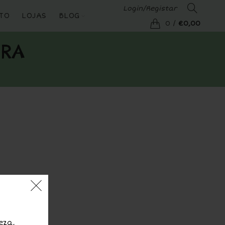
Login/Registar
TO
LOJAS
BLOG
0
/
€
0,00
ÊRA
eza,