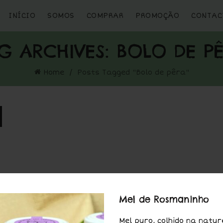
INÍCIO
SOMOS
COMPRAR
PROMOÇÃO
CONTAC
G ARCHIVES: BOLO DE P
Home
Posts Tagged "Bolo de pêra"
Mel de Rosmaninho
Mel puro, colhido na natur