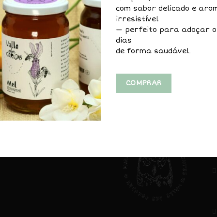
com sabor delicado e aro
irresistível
— perfeito para adoçar o
dias
de forma saudável.
COMPRAR
AVISO LEGAL
V
N
Privacidade e
Cookies
Livro de
5
Reclamações
B
Direitos do
Consumidor