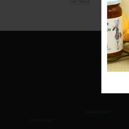
Ler Mais
LOJA
BLOGUE
Mel
Receitas e vídeos
Pólen
Notícias
Login
Newsletter
Contactar
Condições de Venda