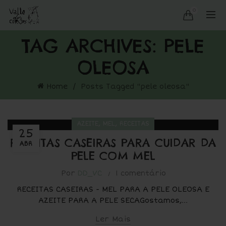
0
TAG ARCHIVES: PELE
OLEOSA
Home
Posts Tagged "pele oleosa"
,
,
AZEITE
MEL
RECEITAS
25
RECEITAS CASEIRAS PARA CUIDAR DA
ABR
PELE COM MEL
Por
DD_VC
1 comentário
RECEITAS CASEIRAS - MEL PARA A PELE OLEOSA E
AZEITE PARA A PELE SECAGostamos,...
Ler Mais