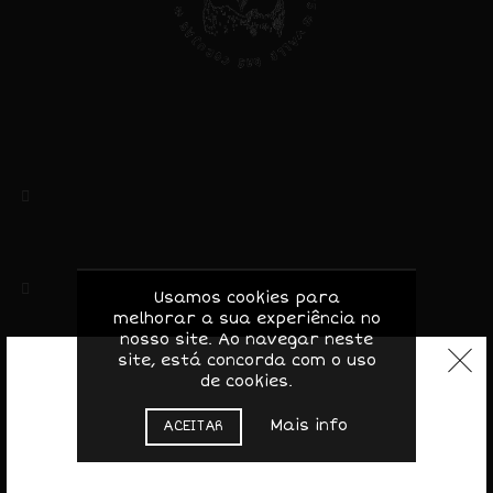
Valle das Corujas, Lda
NIF: 513403434
Rua das Amoreiras, 5
5370-173 Mascarenhas – Mirandela
Bragança, Portugal
(+351) 919156046 / 964048433
Usamos cookies para
melhorar a sua experiência no
Chamada para rede móvel nacional
nosso site. Ao navegar neste
geral@valledascorujas.pt
site, está concorda com o uso
de cookies.
Mais info
ACEITAR
© 2020-2025 Valle das Corujas. Todos os direitos
reservados.