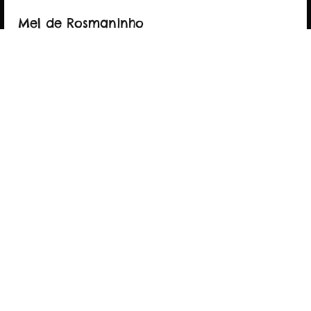
Web design / site by
Dinâmica Digital
Mel de Rosmaninho
Mel puro, colhido na natureza,
com sabor delicado e aroma irresistível
— perfeito para adoçar os seus dias
de forma saudável.
COMPRAR