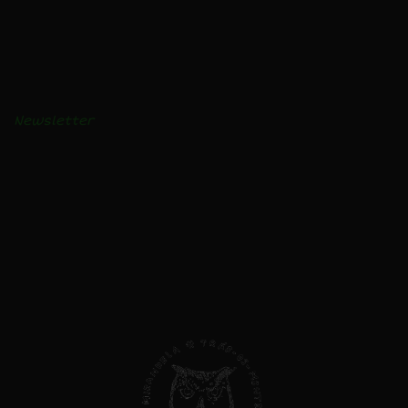
BLOGUE
Receitas e vídeos
Notícias
Newsletter
AVISO LEGAL
Privacidade e Cookies
Livro de Reclamações
Direitos do Consumidor