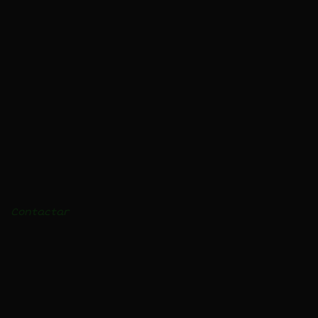
LOJA
Mel
Pólen
Login
Contactar
Condições de Venda
BLOGUE
Receitas e vídeos