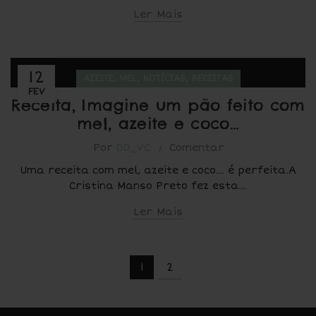
Ler Mais
12
,
,
,
AZEITE
MEL
NOTÍCIAS
RECEITAS
FEV
Receita, Imagine um pão feito com
mel, azeite e coco…
Por
DD_VC
Comentar
Uma receita com mel, azeite e coco… é perfeita.A
Cristina Manso Preto fez esta...
Ler Mais
1
2