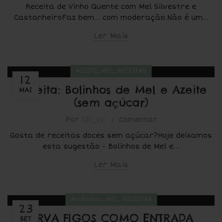
Receita de Vinho Quente com Mel Silvestre e
CastanheiroFaz bem… com moderação.Não é um...
Ler Mais
,
,
AZEITE
MEL
RECEITAS
12
Receita: Bolinhos de Mel e Azeite
MAI
(sem açúcar)
Por
DD_VC
Comentar
Gosta de receitas doces sem açúcar?Hoje deixamos
esta sugestão - Bolinhos de Mel e...
Ler Mais
,
,
Amêndoa
MEL
RECEITAS
23
SIRVA FIGOS COMO ENTRADA
SET