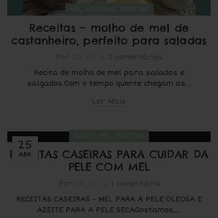
,
,
MEL
NOTÍCIAS
RECEITAS
Receitas – molho de mel de
castanheiro, perfeito para saladas
Por
DD_VC
2 comentários
Recita de molho de mel para saladas e
salgados.Com o tempo quente chegam as...
Ler Mais
,
,
AZEITE
MEL
RECEITAS
25
RECEITAS CASEIRAS PARA CUIDAR DA
ABR
PELE COM MEL
Por
DD_VC
1 comentário
RECEITAS CASEIRAS - MEL PARA A PELE OLEOSA E
AZEITE PARA A PELE SECAGostamos,...