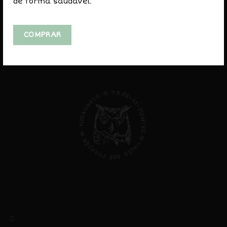
de forma saudável.
AVISO LEGAL
COMPRAR
Privacidade e Cookies
Livro de Reclamações
Direitos do Consumidor
Valle das Corujas, Lda
NIF: 513403434
Rua das Amoreiras, 5