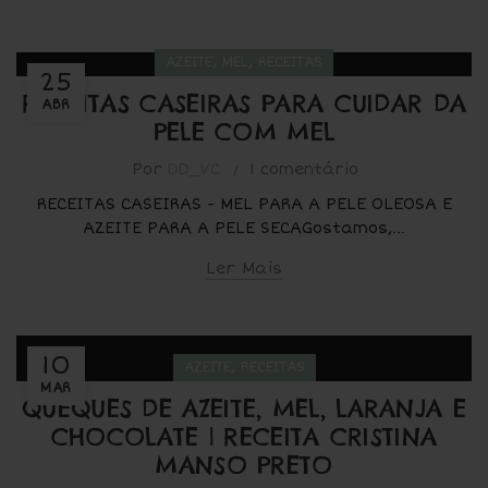
,
,
AZEITE
MEL
RECEITAS
25
RECEITAS CASEIRAS PARA CUIDAR DA
ABR
PELE COM MEL
Por
DD_VC
1 comentário
RECEITAS CASEIRAS - MEL PARA A PELE OLEOSA E
AZEITE PARA A PELE SECAGostamos,...
Ler Mais
10
,
AZEITE
RECEITAS
MAR
QUEQUES DE AZEITE, MEL, LARANJA E
CHOCOLATE | RECEITA CRISTINA
MANSO PRETO