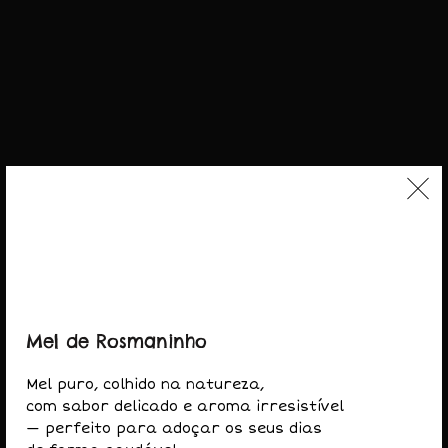
LOJA
Mel
Pólen
Login
Contactar
Condições de Venda
BLOGUE
Receitas e vídeos
Mel de Rosmaninho
Notícias
Mel puro, colhido na natureza,
Newsletter
com sabor delicado e aroma irresistível
— perfeito para adoçar os seus dias