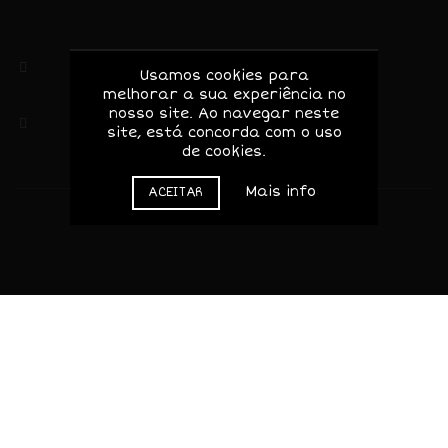
5370-173 Mascarenhas – Mirandela
Bragança, Portugal
(+351) 919156046 / 964048433
Usamos cookies para
melhorar a sua experiência no
Chamada para rede móvel nacional
nosso site. Ao navegar neste
geral@valledascorujas.pt
site, está concorda com o uso
de cookies.
Mais info
ACEITAR
© 2020-2025 Valle das Corujas. Todos os direitos
reservados.
Web design / site by
Dinâmica Digital