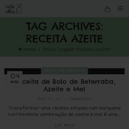
0
TAG ARCHIVES:
RECEITA AZEITE
Home
Posts Tagged "Receita azeite"
,
,
AZEITE
MEL
RECEITAS
04
Receita de Bolo de Beterraba,
MAR
Azeite e Mel
Por
DD_VC
Comentar
Transformar uma receita simples num banquete
nutritivoEsta combinação de azeite e mel é uma...
Ler Mais