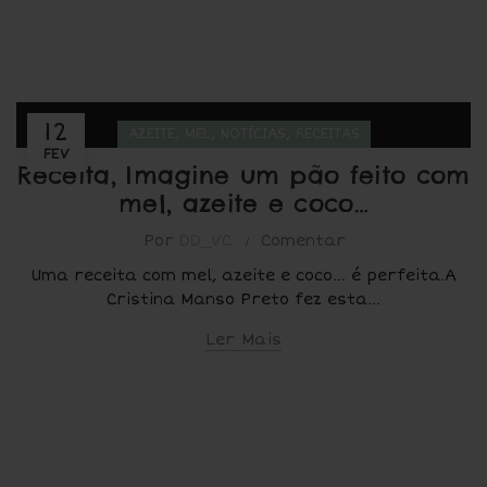
12
,
,
,
AZEITE
MEL
NOTÍCIAS
RECEITAS
FEV
Receita, Imagine um pão feito com
mel, azeite e coco…
Por
DD_VC
Comentar
Uma receita com mel, azeite e coco… é perfeita.A
Cristina Manso Preto fez esta...
Ler Mais