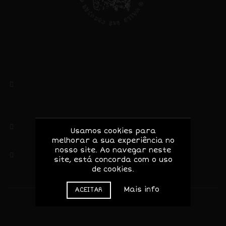
Valle das Corujas, Lda
NIF: 513403434
Rua das Amoreiras, 5
5370-173 Mascarenhas – Mirandela
Bragança, Portugal
(+351) 919156046 / 964048433
Usamos cookies para
melhorar a sua experiência no
Chamada para rede móvel nacional
nosso site. Ao navegar neste
geral@valledascorujas.pt
site, está concorda com o uso
de cookies.
Mais info
ACEITAR
© 2020-2025 Valle das Corujas. Todos os direitos
reservados.
Web design / site by
Dinâmica Digital