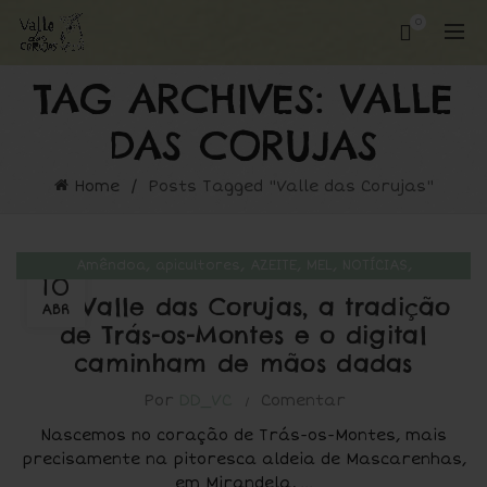
0
TAG ARCHIVES: VALLE
DAS CORUJAS
Home
Posts Tagged "Valle das Corujas"
,
,
,
,
,
Amêndoa
apicultores
AZEITE
MEL
NOTÍCIAS
10
Valle das Corujas
Na Valle das Corujas, a tradição
ABR
de Trás-os-Montes e o digital
caminham de mãos dadas
Por
DD_VC
Comentar
Nascemos no coração de Trás-os-Montes, mais
precisamente na pitoresca aldeia de Mascarenhas,
em Mirandela, ...