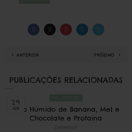
€11,99.
€10,99.
ANTERIOR
PRÓXIMO
PUBLICAÇÕES RELACIONADAS
,
MEL
RECEITAS
29
Bolo Húmido de Banana, Mel e
JUN
Chocolate e Protaína
Comentar