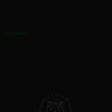
BLOGUE
Receitas e vídeos
Notícias
Newsletter
AVISO LEGAL
Privacidade e Cookies
Livro de Reclamações
Direitos do Consumidor