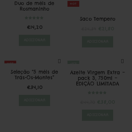
Duo de méis de
HOT
Rosmaninho
Saco Tempero
€
14,20
O
O
€
21,80
€
24,39
preço
preço
ADICIONAR
ADICIONAR
original
atual
era:
é:
€24,39.
€21,80.
HOT
-15%
Seleção “5 méis de
Azeite Virgem Extra –
HOT
Trás-Os-Montes”
pack 3, 750ml –
EDIÇÃO LIMITADA
€
34,10
ADICIONAR
O
O
€
38,00
€
44,70
preço
preço
ADICIONAR
original
atual
era:
é:
€44,70.
€38,00