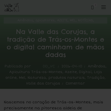
2
,
,
,
,
,
Amêndoa
apicultores
AZEITE
MEL
NOTÍCIAS
Valle das Corujas
Na Valle das Corujas, a
tradição de Trás-os-Montes e
o digital caminham de mãos
dadas
Publicado por
DD_VC
2026-04-10
Amêndoa
,
Apicultura Trás-os-Montes
,
Azeite
,
Digital
,
Loja
online
,
Mel
,
Natureza
,
produtos naturais
,
Tradição
,
Valle das Corujas
Comentar
Nascemos no coração de Trás-os-Montes, mais
precisamente na pitoresca aldeia de