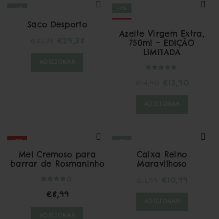
-10%
-7%
Saco Desporto
HOT
HOT
Azeite Virgem Extra,
O
O
€
29,38
€
32,78
750ml – EDIÇÃO
LIMITADA
preço
preço
ADICIONAR
original
atual
era:
é:
O
O
€
13,90
€
14,90
€32,78.
€29,38.
preço
preço
ADICIONAR
original
atual
era:
é:
€14,90.
€13,90.
HOT
-8%
Mel Cremoso para
Caixa Reino
HOT
barrar de Rosmaninho
Maravilhoso
O
O
€
10,99
€
11,99
preço
preço
€
8,99
ADICIONAR
original
atual
era:
é:
ADICIONAR