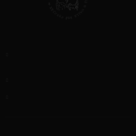
Valle das Corujas, Lda
NIF: 513403434
Rua das Amoreiras, 5
5370-173 Mascarenhas – Mirandela
Bragança, Portugal
(+351) 919156046 / 964048433
Chamada para rede móvel nacional
geral@valledascorujas.pt
© 2020-2025 Valle das Corujas. Todos os direitos
reservados.