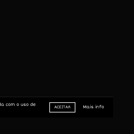
alle das Corujas, Lda
IF: 513403434
Rua das Amoreiras, 5
370-173 Mascarenhas – Mirandela
ragança, Portugal
(+351) 919156046 / 964048433
hamada para rede móvel nacional
geral@valledascorujas.pt
da com o uso de
Mais info
ACEITAR
os.