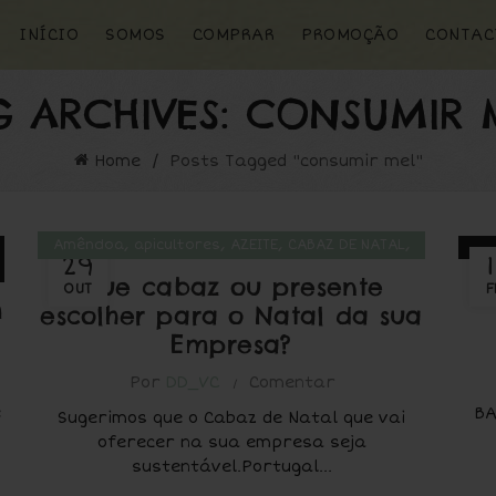
INÍCIO
SOMOS
COMPRAR
PROMOÇÃO
CONTAC
G ARCHIVES: CONSUMIR 
Home
Posts Tagged "consumir mel"
,
,
,
,
Amêndoa
apicultores
AZEITE
CABAZ DE NATAL
29
MEL
Que cabaz ou presente
E
OUT
F
m
escolher para o Natal da sua
Empresa?
Por
DD_VC
Comentar
e
BA
Sugerimos que o Cabaz de Natal que vai
oferecer na sua empresa seja
sustentável.Portugal...