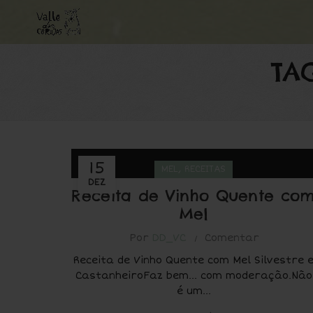
TA
15
,
MEL
RECEITAS
DEZ
Receita de Vinho Quente co
Mel
Por
DD_VC
Comentar
Receita de Vinho Quente com Mel Silvestre 
CastanheiroFaz bem… com moderação.Não
é um...