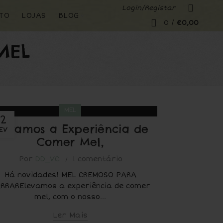
Login/Registar
TO
LOJAS
BLOG
0
/
€
0,00
MEL
MEL
12
levamos a Experiência de
EV
Comer Mel,
Por
DD_VC
1 comentário
Há novidades! MEL CREMOSO PARA
RRARElevamos a experiência de comer
mel, com o nosso...
Ler Mais