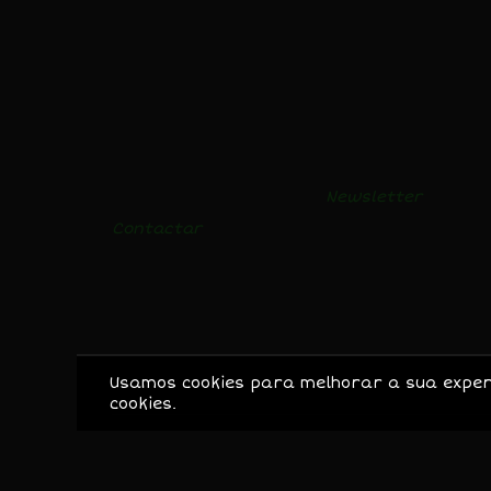
LOJA
BLOGUE
Mel
Receitas e vídeos
Pólen
Notícias
Login
Newsletter
Contactar
Condições de Venda
Usamos cookies para melhorar a sua experiê
cookies.
© 