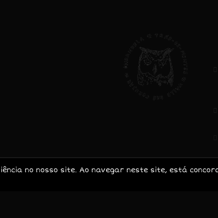
AVISO LEGAL
V
N
Privacidade e
Cookies
Livro de
5
Reclamações
B
Direitos do
Consumidor
C
ncia no nosso site. Ao navegar neste site, está concor
2020-2025 Valle das Corujas. Todos os direitos reservad
Web design / site by
Dinâmica Digital