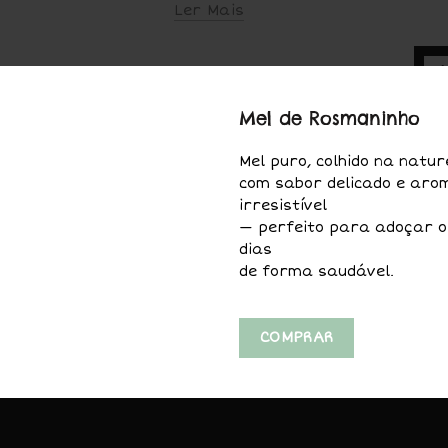
Ler Mais
S
Mel de Rosmaninho
Mel puro, colhido na natur
com sabor delicado e aro
Es
irresistível
— perfeito para adoçar o
dias
de forma saudável.
COMPRAR