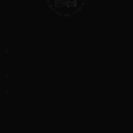
Valle das Corujas, Lda
NIF: 513403434
Rua das Amoreiras, 5
5370-173 Mascarenhas – Mirandela
Bragança, Portugal
(+351) 919156046 / 964048433
Chamada para rede móvel nacional
geral@valledascorujas.pt
© 2020-2025 Valle das Corujas. Todos os direitos
reservados.