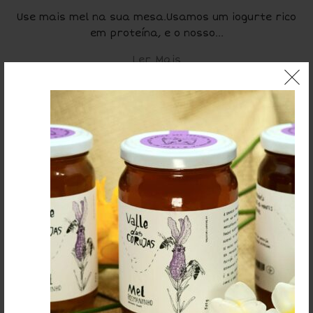
Use mais mel na sua mesa.Usamos um iogurte rico
em proteína, e o nosso...
Ler Mais
ONE THOUGHT ON “
ELEVAMOS A
EXPERIÊNCIA DE COMER MEL,
”
Celia
diz:
2026-01-10 às 14:09