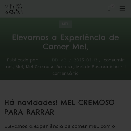
0
MEL
Elevamos a Experiência de
Comer Mel,
Publicado por
DD_VC
2025-02-12
consumir
mel
,
Mel
,
Mel Cremoso Barrar
,
Mel de Rosmaninho
1
comentário
Há novidades! MEL CREMOSO
PARA BARRAR
Elevamos a experiência de comer mel, com o