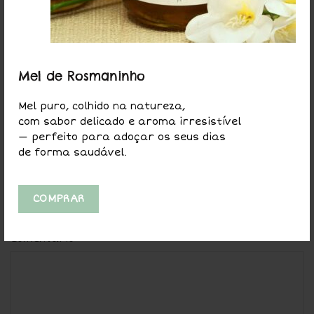
o video mostra só o mel já em creme.
gostava de ver como são os cristais que
são triturados
obg
Mel de Rosmaninho
Responder
Mel puro, colhido na natureza,
com sabor delicado e aroma irresistível
— perfeito para adoçar os seus dias
de forma saudável.
DEIXE UM COMENTÁRIO
O seu endereço de email não será publicado.
Campos
COMPRAR
*
obrigatórios marcados com
*
Comentário