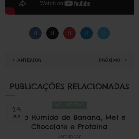
ANTERIOR
PRÓXIMO
PUBLICAÇÕES RELACIONADAS
,
MEL
RECEITAS
29
Bolo Húmido de Banana, Mel e
JUN
Chocolate e Protaína
Comentar